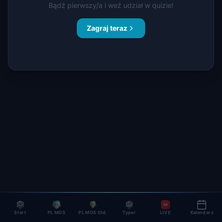
Bądź pierwszy/a i weź udział w quizie!
Zagraj teraz
Start
PL MOS
PL MOS Old.
Typer
LIVE
Kalendarz