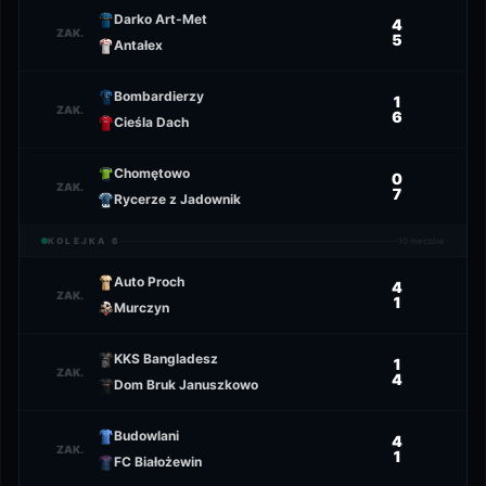
Darko Art-Met
4
ZAK.
5
Antałex
Bombardierzy
1
ZAK.
6
Cieśla Dach
Chomętowo
0
ZAK.
7
Rycerze z Jadownik
KOLEJKA
6
10
meczów
Auto Proch
4
ZAK.
1
Murczyn
KKS Bangladesz
1
ZAK.
4
Dom Bruk Januszkowo
Budowlani
4
ZAK.
1
FC Białożewin