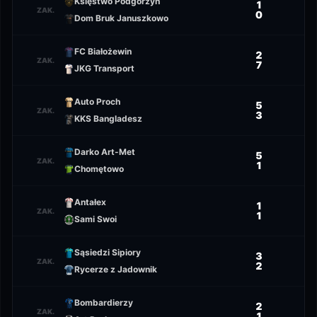
Księstwo Podgórzyn
1
ZAK.
0
Dom Bruk Januszkowo
FC Białożewin
2
ZAK.
7
JKG Transport
Auto Proch
5
ZAK.
3
KKS Bangladesz
Darko Art-Met
5
ZAK.
1
Chomętowo
Antałex
1
ZAK.
1
Sami Swoi
Sąsiedzi Sipiory
3
ZAK.
2
Rycerze z Jadownik
Bombardierzy
2
ZAK.
1