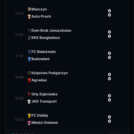
Murczyn
0
18:25
0
Auto Proch
Dom Bruk Januszkowo
0
17:50
0
KKS Bangladesz
FC Białożewin
0
17:15
0
Budowlani
Księstwo Podgórzyn
0
16:40
0
Agrodeo
Orły Dąbrówka
0
16:05
0
JKG Transport
FC Diabły
0
15:30
0
Młodzi Gniewni