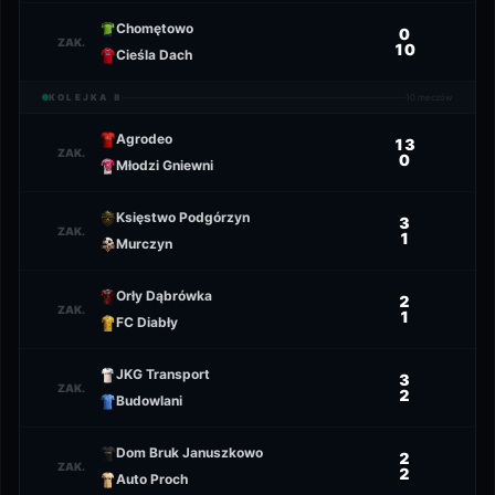
Chomętowo
0
ZAK.
10
Cieśla Dach
KOLEJKA
8
10
meczów
Agrodeo
13
ZAK.
0
Młodzi Gniewni
Księstwo Podgórzyn
3
ZAK.
1
Murczyn
Orły Dąbrówka
2
ZAK.
1
FC Diabły
JKG Transport
3
ZAK.
2
Budowlani
Dom Bruk Januszkowo
2
ZAK.
2
Auto Proch