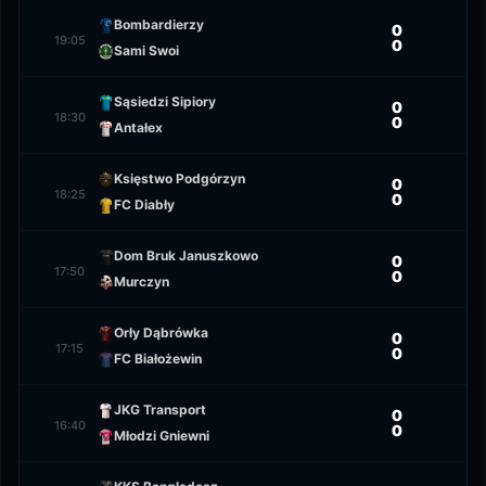
Bombardierzy
0
19:05
0
Sami Swoi
Sąsiedzi Sipiory
0
18:30
0
Antałex
Księstwo Podgórzyn
0
18:25
0
FC Diabły
Dom Bruk Januszkowo
0
17:50
0
Murczyn
Orły Dąbrówka
0
17:15
0
FC Białożewin
JKG Transport
0
16:40
0
Młodzi Gniewni