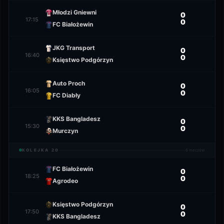
Młodzi Gniewni
0
17:15
0
FC Białożewin
JKG Transport
0
16:40
0
Księstwo Podgórzyn
Auto Proch
0
16:05
0
FC Diabły
KKS Bangladesz
0
15:30
0
Murczyn
KOLEJKA
20
6
meczów
FC Białożewin
0
18:25
0
Agrodeo
Księstwo Podgórzyn
0
17:50
0
KKS Bangladesz