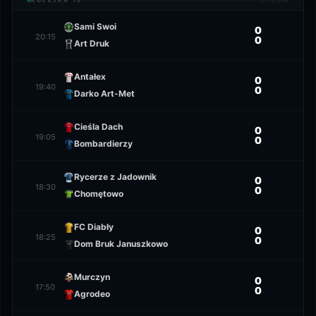
KOLEJKA
16
10
meczów
Sami Swoi
0
20:15
0
Art Druk
Antałex
0
19:40
0
Darko Art-Met
Cieśla Dach
0
19:05
0
Bombardierzy
Rycerze z Jadownik
0
18:30
0
Chomętowo
FC Diabły
0
18:25
0
Dom Bruk Januszkowo
Murczyn
0
17:50
0
Agrodeo