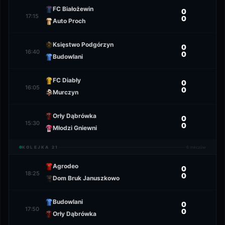
FC Białożewin
0
17:15
0
Auto Proch
Księstwo Podgórzyn
0
16:40
0
Budowlani
FC Diabły
0
16:05
0
Murczyn
Orły Dąbrówka
0
15:30
0
Młodzi Gniewni
KOLEJKA
21
6
meczów
Agrodeo
0
18:25
0
Dom Bruk Januszkowo
Budowlani
0
17:50
0
Orły Dąbrówka