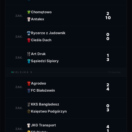
Chomętowo
2
ZAK.
10
Antałex
Rycerze z Jadownik
0
ZAK.
0
Cieśla Dach
Art Druk
1
ZAK.
3
Sąsiedzi Sipiory
KOLEJKA
9
10
meczów
Agrodeo
2
ZAK.
4
FC Białożewin
KKS Bangladesz
0
ZAK.
3
Księstwo Podgórzyn
JKG Transport
4
ZAK.
1