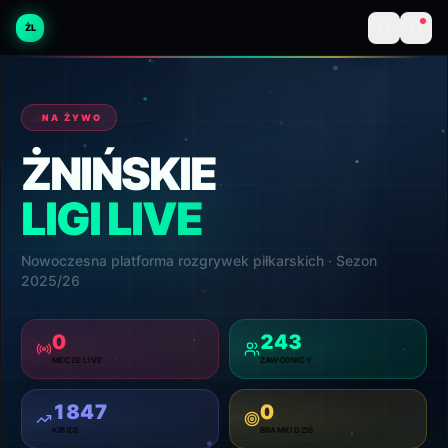
ŻL
NA ŻYWO
ŻNIŃSKIE
LIGI LIVE
Nowoczesna platforma rozgrywek piłkarskich · Sezon
2025/26
0
243
MECZE LIVE
ZAWODNICY
1847
0
KIBICE
BRAMKI DZIŚ