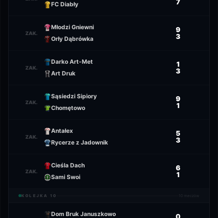
7
FC Diabły
Młodzi Gniewni
9
ZAK.
3
Orły Dąbrówka
Darko Art-Met
1
ZAK.
3
Art Druk
Sąsiedzi Sipiory
9
ZAK.
1
Chomętowo
Antałex
5
ZAK.
3
Rycerze z Jadownik
Cieśla Dach
6
ZAK.
1
Sami Swoi
KOLEJKA
10
10
meczów
Dom Bruk Januszkowo
0