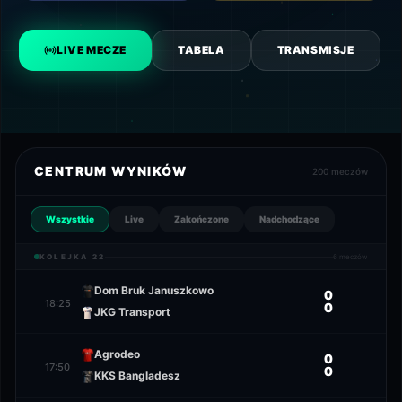
LIVE MECZE
TABELA
TRANSMISJE
CENTRUM WYNIKÓW
200
meczów
Wszystkie
Live
Zakończone
Nadchodzące
KOLEJKA
22
6
meczów
Dom Bruk Januszkowo
0
18:25
0
JKG Transport
Agrodeo
0
17:50
0
KKS Bangladesz