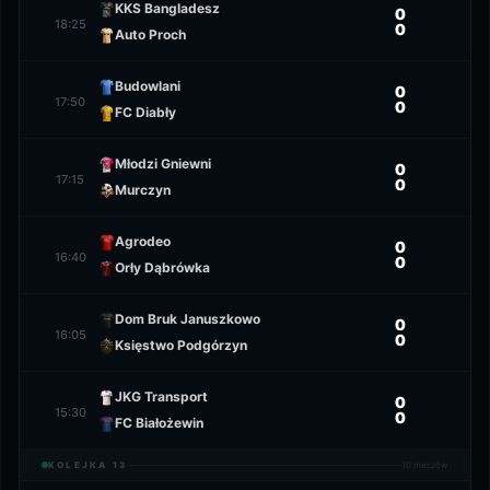
KKS Bangladesz
0
18:25
0
Auto Proch
Budowlani
0
17:50
0
FC Diabły
Młodzi Gniewni
0
17:15
0
Murczyn
Agrodeo
0
16:40
0
Orły Dąbrówka
Dom Bruk Januszkowo
0
16:05
0
Księstwo Podgórzyn
JKG Transport
0
15:30
0
FC Białożewin
KOLEJKA
13
10
meczów