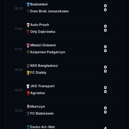
Budowlani
0
18:25
0
Dom Bruk Januszkowo
Auto Proch
0
17:50
0
Orły Dąbrówka
Młodzi Gniewni
0
17:15
0
Księstwo Podgórzyn
KKS Bangladesz
0
16:40
0
FC Diabły
JKG Transport
0
16:05
0
Agrodeo
Murczyn
0
15:30
0
FC Białożewin
Darko Art-Met
4