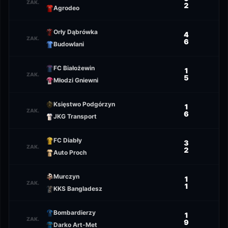
ZAK.
2
Agrodeo
Orły Dąbrówka
4
ZAK.
6
Budowlani
FC Białożewin
1
ZAK.
5
Młodzi Gniewni
Księstwo Podgórzyn
1
ZAK.
6
JKG Transport
FC Diabły
3
ZAK.
2
Auto Proch
Murczyn
1
ZAK.
1
KKS Bangladesz
Bombardierzy
1
ZAK.
9
Darko Art-Met