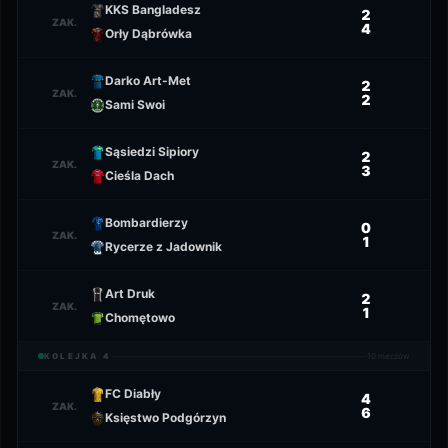
KKS Bangladesz
2
ZAK.
4
Orły Dąbrówka
Darko Art-Met
2
ZAK.
2
Sami Swoi
Sąsiedzi Sipiory
2
ZAK.
3
Cieśla Dach
Bombardierzy
0
ZAK.
1
Rycerze z Jadownik
Art Druk
2
ZAK.
1
Chomętowo
KOLEJKA
4
10
meczów
FC Diabły
4
ZAK.
6
Księstwo Podgórzyn