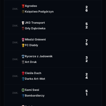
Agrodeo
2
ZAK.
6
Księstwo Podgórzyn
JKG Transport
5
ZAK.
2
Orły Dąbrówka
Młodzi Gniewni
7
ZAK.
5
FC Diabły
Rycerze z Jadownik
3
ZAK.
2
Art Druk
Cieśla Dach
2
ZAK.
4
Darko Art-Met
Sami Swoi
5
ZAK.
1
Bombardierzy