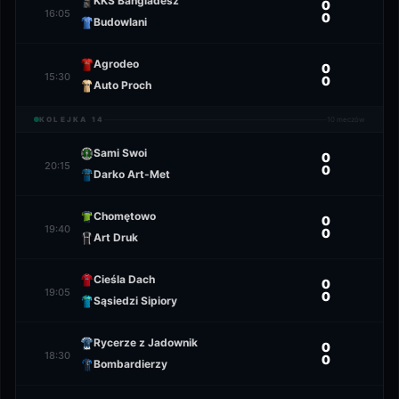
KKS Bangladesz
0
16:05
0
Budowlani
Agrodeo
0
15:30
0
Auto Proch
KOLEJKA
14
10
meczów
Sami Swoi
0
20:15
0
Darko Art-Met
Chomętowo
0
19:40
0
Art Druk
Cieśla Dach
0
19:05
0
Sąsiedzi Sipiory
Rycerze z Jadownik
0
18:30
0
Bombardierzy