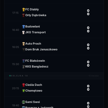
FC Diabły
0
17:15
0
Orły Dąbrówka
Budowlani
0
16:40
0
JKG Transport
Auto Proch
0
16:05
0
Dom Bruk Januszkowo
FC Białożewin
0
15:30
0
KKS Bangladesz
KOLEJKA
18
10
meczów
Cieśla Dach
0
20:15
0
Chomętowo
Sami Swoi
0
19:40
0
Rycerze z Jadownik