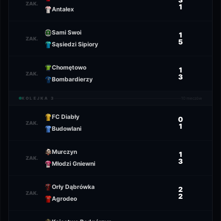
ZAK.
1
Antałex
Sami Swoi
1
ZAK.
5
Sąsiedzi Sipiory
Chomętowo
1
ZAK.
3
Bombardierzy
KOLEJKA
3
10
meczów
FC Diabły
0
ZAK.
1
Budowlani
Murczyn
1
ZAK.
3
Młodzi Gniewni
Orły Dąbrówka
2
ZAK.
2
Agrodeo