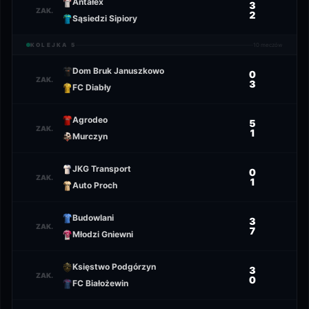
Antałex
3
ZAK.
2
Sąsiedzi Sipiory
KOLEJKA
5
10
meczów
Dom Bruk Januszkowo
0
ZAK.
3
FC Diabły
Agrodeo
5
ZAK.
1
Murczyn
JKG Transport
0
ZAK.
1
Auto Proch
Budowlani
3
ZAK.
7
Młodzi Gniewni
Księstwo Podgórzyn
3
ZAK.
0
FC Białożewin