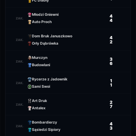
FC Diabły
Młodzi Gniewni
4
ZAK.
4
Auto Proch
Dom Bruk Januszkowo
4
ZAK.
2
Orły Dąbrówka
Murczyn
3
ZAK.
6
Budowlani
Rycerze z Jadownik
1
ZAK.
1
Sami Swoi
Art Druk
2
ZAK.
7
Antałex
Bombardierzy
4
ZAK.
3
Sąsiedzi Sipiory