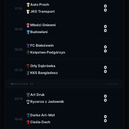
Auto Proch
0
17:15
0
JKG Transport
Młodzi Gniewni
0
16:40
0
Budowlani
FC Białożewin
0
16:05
0
Księstwo Podgórzyn
Orły Dąbrówka
0
15:30
0
KKS Bangladesz
KOLEJKA
15
10
meczów
Art Druk
0
20:15
0
Rycerze z Jadownik
Darko Art-Met
0
19:40
0
Cieśla Dach