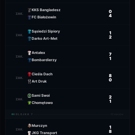
KKS Bangladesz
0
ZAK.
4
FC Białożewin
Sąsiedzi Sipiory
1
ZAK.
2
Darko Art-Met
Antałex
7
ZAK.
1
Bombardierzy
Cieśla Dach
8
ZAK.
0
Art Druk
Sami Swoi
2
ZAK.
1
Chomętowo
KOLEJKA
7
10
meczów
Murczyn
1
ZAK.
8
JKG Transport