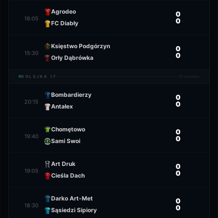
Agrodeo
0
16:05
0
FC Diabły
Księstwo Podgórzyn
0
15:30
0
Orły Dąbrówka
KOLEJKA
17
10
meczów
Bombardierzy
0
20:15
0
Antałex
Chomętowo
0
19:40
0
Sami Swoi
Art Druk
0
19:05
0
Cieśla Dach
Darko Art-Met
0
18:30
0
Sąsiedzi Sipiory