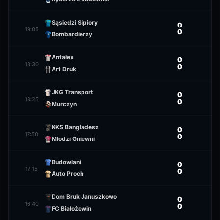
Sąsiedzi Sipiory
0
19:05
0
Bombardierzy
Antałex
0
18:30
0
Art Druk
JKG Transport
0
18:25
0
Murczyn
KKS Bangladesz
0
17:50
0
Młodzi Gniewni
Budowlani
0
17:15
0
Auto Proch
Dom Bruk Januszkowo
0
16:40
0
FC Białożewin