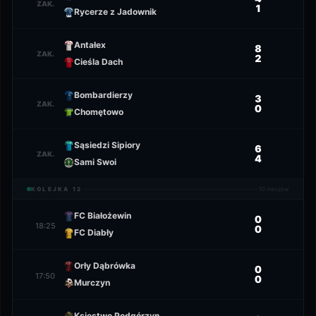
ZAK.
1
Rycerze z Jadownik
Antałex
8
ZAK.
2
Cieśla Dach
Bombardierzy
3
ZAK.
0
Chomętowo
Sąsiedzi Sipiory
6
ZAK.
4
Sami Swoi
KOLEJKA
12
10
meczów
FC Białożewin
0
18:25
0
FC Diabły
Orły Dąbrówka
0
17:50
0
Murczyn
Księstwo Podgórzyn