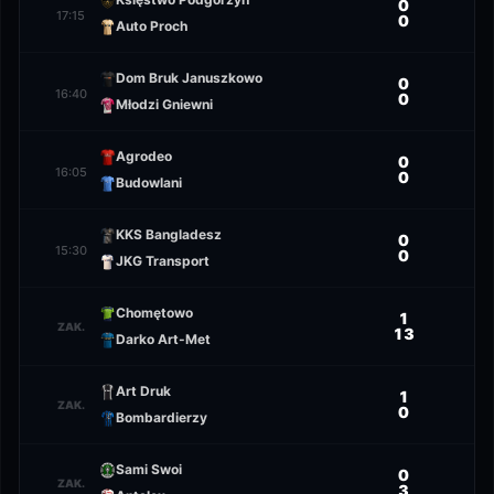
0
17:15
0
Auto Proch
Dom Bruk Januszkowo
0
16:40
0
Młodzi Gniewni
Agrodeo
0
16:05
0
Budowlani
KKS Bangladesz
0
15:30
0
JKG Transport
Chomętowo
1
ZAK.
13
Darko Art-Met
Art Druk
1
ZAK.
0
Bombardierzy
Sami Swoi
0
ZAK.
3