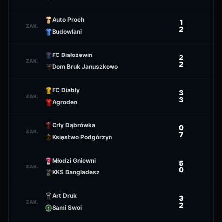
Auto Proch
1
ZAK.
2
Budowlani
FC Białożewin
2
ZAK.
2
Dom Bruk Januszkowo
FC Diabły
3
ZAK.
3
Agrodeo
Orły Dąbrówka
0
ZAK.
7
Księstwo Podgórzyn
Młodzi Gniewni
5
ZAK.
0
KKS Bangladesz
Art Druk
3
ZAK.
2
Sami Swoi