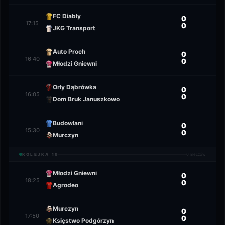
FC Diabły
0
17:15
0
JKG Transport
Auto Proch
0
16:40
0
Młodzi Gniewni
Orły Dąbrówka
0
16:05
0
Dom Bruk Januszkowo
Budowlani
0
15:30
0
Murczyn
KOLEJKA
19
6
meczów
Młodzi Gniewni
0
18:25
0
Agrodeo
Murczyn
0
17:50
0
Księstwo Podgórzyn