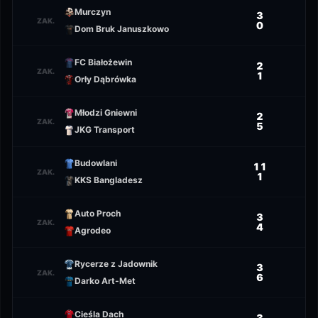
Murczyn
3
ZAK.
0
Dom Bruk Januszkowo
FC Białożewin
2
ZAK.
1
Orły Dąbrówka
Młodzi Gniewni
2
ZAK.
5
JKG Transport
Budowlani
11
ZAK.
1
KKS Bangladesz
Auto Proch
3
ZAK.
4
Agrodeo
Rycerze z Jadownik
3
ZAK.
6
Darko Art-Met
Cieśla Dach
3