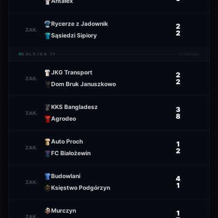
Antałex
Rycerze z Jadownik
2
ZAK.
2
Sąsiedzi Sipiory
KOLEJKA
11
10
meczów
JKG Transport
2
ZAK.
2
Dom Bruk Januszkowo
KKS Bangladesz
3
ZAK.
8
Agrodeo
Auto Proch
1
ZAK.
2
FC Białożewin
Budowlani
4
ZAK.
1
Księstwo Podgórzyn
Murczyn
1
ZAK.