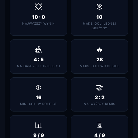
💥
🎯
10 : 0
10
NAJWYŻSZY WYNIK
MAKS. GOLI JEDNEJ
DRUŻYNY
🎪
🔥
4 : 5
28
NAJBARDZIEJ STRZELECKI
MAKS. GOLI W KOLEJCE
❄️
🤝
16
2 : 2
MIN. GOLI W KOLEJCE
NAJWYŻSZY REMIS
📊
⏳
9 / 9
4 / 9