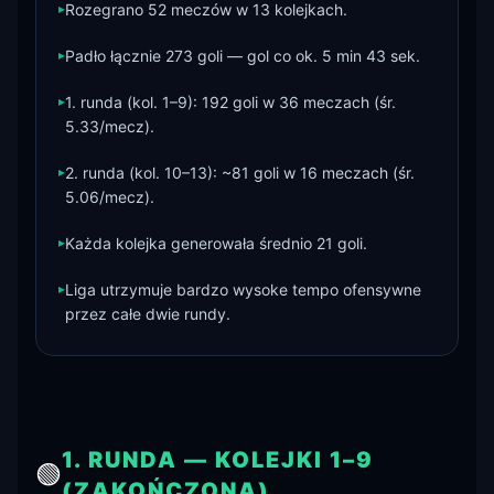
▸
Rozegrano 52 meczów w 13 kolejkach.
▸
Padło łącznie 273 goli — gol co ok. 5 min 43 sek.
▸
1. runda (kol. 1–9): 192 goli w 36 meczach (śr.
5.33/mecz).
▸
2. runda (kol. 10–13): ~81 goli w 16 meczach (śr.
5.06/mecz).
▸
Każda kolejka generowała średnio 21 goli.
▸
Liga utrzymuje bardzo wysoke tempo ofensywne
przez całe dwie rundy.
1. RUNDA — KOLEJKI 1–9
🟢
(ZAKOŃCZONA)