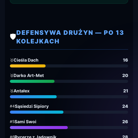
DEFENSYWA DRUŻYN — PO 13
🛡️
KOLEJKACH
Cieśla Dach
16
🥇
Darko Art-Met
20
🥈
Antałex
21
🥉
Sąsiedzi Sipiory
24
#4
Sami Swoi
26
#5
Rycerze z Jadownik
28
#6