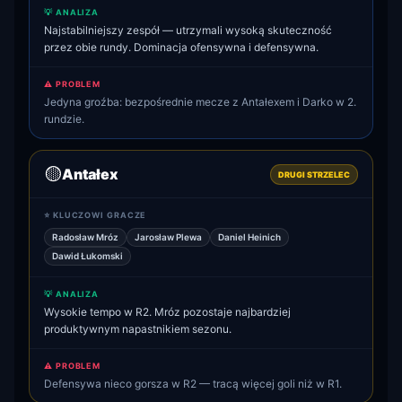
💡 ANALIZA
Najstabilniejszy zespół — utrzymali wysoką skuteczność
przez obie rundy. Dominacja ofensywna i defensywna.
⚠️ PROBLEM
Jedyna groźba: bezpośrednie mecze z Antałexem i Darko w 2.
rundzie.
🟡
Antałex
DRUGI STRZELEC
⭐ KLUCZOWI GRACZE
Radosław Mróz
Jarosław Plewa
Daniel Heinich
Dawid Łukomski
💡 ANALIZA
Wysokie tempo w R2. Mróz pozostaje najbardziej
produktywnym napastnikiem sezonu.
⚠️ PROBLEM
Defensywa nieco gorsza w R2 — tracą więcej goli niż w R1.