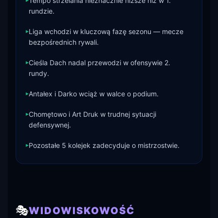
Tempo strzelania nieznacznie niższe niż w 1.
rundzie.
▸
Liga wchodzi w kluczową fazę sezonu — mecze
bezpośrednich rywali.
▸
Cieśla Dach nadal przewodzi w ofensywie 2.
rundy.
▸
Antałex i Darko wciąż w walce o podium.
▸
Chomętowo i Art Druk w trudnej sytuacji
defensywnej.
▸
Pozostałe 5 kolejek zadecyduje o mistrzostwie.
🎭
WIDOWISKOWOŚĆ