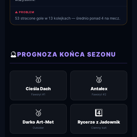
⚠️ PROBLEM
53 stracone gole w 13 kolejkach — średnio ponad 4 na mecz.
🔮
PROGNOZA KOŃCA SEZONU
🥇
🥈
Cieśla Dach
Antałex
Faworyt #1
Faworyt #2
🥉
4️⃣
Darko Art-Met
Rycerze z Jadownik
Outsider
Ciemny koń