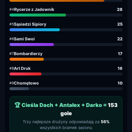
Rycerze z Jadownik
28
#4
Sąsiedzi Sipiory
25
#5
Sami Swoi
22
#6
Bombardierzy
17
#7
Art Druk
16
#8
Chomętowo
10
#9
🏆 Cieśla Dach + Antałex + Darko =
153
gole
Trzy najlepsze drużyny odpowiadają za
56%
wszystkich bramek sezonu