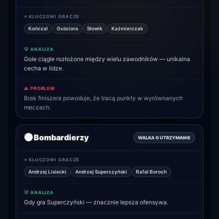
⭐ KLUCZOWI GRACZE
Kończal
Guściora
Słowik
Kaźmierczak
💡 ANALIZA
Gole ciągle rozłożone między wielu zawodników — unikalna
cecha w lidze.
⚠️ PROBLEM
Brak finiszera powoduje, że tracą punkty w wyrównanych
meczach.
⚫
Bombardierzy
WALKA O UTRZYMANIE
⭐ KLUCZOWI GRACZE
Andrzej Lisiecki
Andrzej Superczyński
Rafał Boroch
💡 ANALIZA
Gdy gra Superczyński — znacznie lepsza ofensywa.