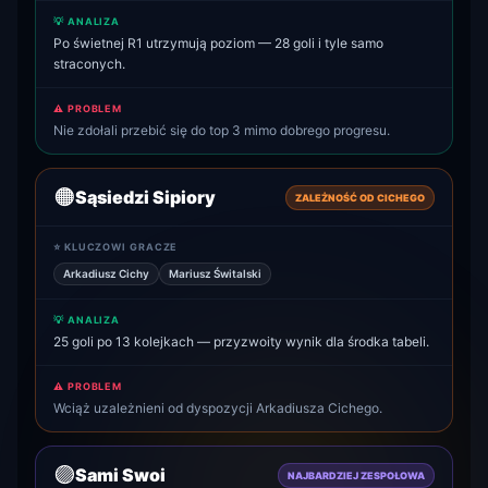
💡 ANALIZA
Po świetnej R1 utrzymują poziom — 28 goli i tyle samo
straconych.
⚠️ PROBLEM
Nie zdołali przebić się do top 3 mimo dobrego progresu.
🟠
Sąsiedzi Sipiory
ZALEŻNOŚĆ OD CICHEGO
⭐ KLUCZOWI GRACZE
Arkadiusz Cichy
Mariusz Świtalski
💡 ANALIZA
25 goli po 13 kolejkach — przyzwoity wynik dla środka tabeli.
⚠️ PROBLEM
Wciąż uzależnieni od dyspozycji Arkadiusza Cichego.
🟣
Sami Swoi
NAJBARDZIEJ ZESPOŁOWA