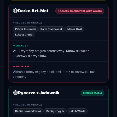
🔴
Darko Art-Met
NAJBARDZIEJ NIEPRZEWIDYWALNA
⭐ KLUCZOWI GRACZE
Patryk Kurowski
Karol Stachowiak
Marek Gwit
Łukasz Cieśla
💡 ANALIZA
W R2 wyraźny progres defensywny. Kurowski wciąż
kluczowy dla wyników.
⚠️ PROBLEM
Wahania formy między kolejkami — raz mistrzowski, raz
zawodny.
🟢
Rycerze z Jadownik
ŚRODEK TABELI
⭐ KLUCZOWI GRACZE
Daniel Lewandowski
Maciej Krygier
Jakub Warda