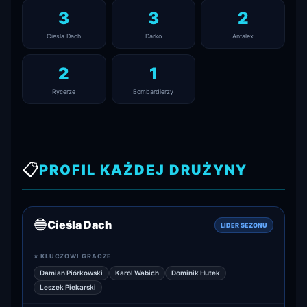
3
3
2
Cieśla Dach
Darko
Antałex
2
1
Rycerze
Bombardierzy
📋
PROFIL KAŻDEJ DRUŻYNY
🔵
Cieśla Dach
LIDER SEZONU
⭐ KLUCZOWI GRACZE
Damian Piórkowski
Karol Wabich
Dominik Hutek
Leszek Piekarski