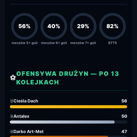
56
%
40
%
29
%
82
%
meczów 5+ goli
meczów 6+ goli
meczów 7+ goli
BTTS
OFENSYWA DRUŻYN — PO 13
⚽
KOLEJKACH
Cieśla Dach
56
🥇
Antałex
50
🥈
Darko Art-Met
47
🥉