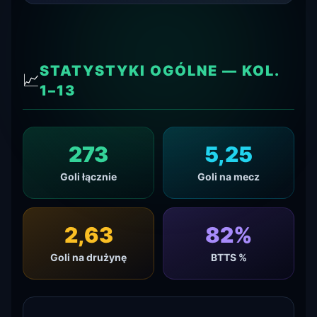
STATYSTYKI OGÓLNE — KOL.
📈
1–13
273
5,25
Goli łącznie
Goli na mecz
2,63
82
%
Goli na drużynę
BTTS %