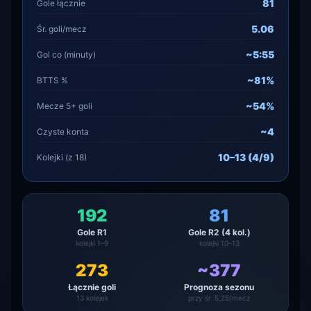
81
Gole łącznie
5.06
Śr. goli/mecz
~5:55
Gol co (minuty)
~81%
BTTS %
~54%
Mecze 5+ goli
~4
Czyste konta
10–13 (4/9)
Kolejki (z 18)
192
81
Gole R1
Gole R2 (4 kol.)
kolejki 1–9
kolejki 10–13
273
~377
Łącznie goli
Prognoza sezonu
13 kolejek
przy śr. 5,25/mecz