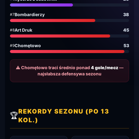
Bombardierzy
38
#7
Art Druk
45
#8
Chomętowo
53
#9
⚠️ Chomętowo traci średnio ponad
4 gole/mecz
—
najsłabsza defensywa sezonu
REKORDY SEZONU (PO 13
🏆
KOL.)