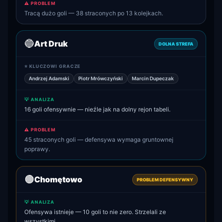
⚠️ PROBLEM
Tracą dużo goli — 38 straconych po 13 kolejkach.
🔵
Art Druk
DOLNA STREFA
⭐ KLUCZOWI GRACZE
Andrzej Adamski
Piotr Mrówczyński
Marcin Dupeczak
💡 ANALIZA
16 goli ofensywnie — nieźle jak na dolny rejon tabeli.
⚠️ PROBLEM
45 straconych goli — defensywa wymaga gruntownej
poprawy.
🟤
Chomętowo
PROBLEM DEFENSYWNY
💡 ANALIZA
Ofensywa istnieje — 10 goli to nie zero. Strzelali ze
wszystkimi.