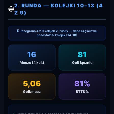
2. RUNDA — KOLEJKI 10–13 (4
🔵
Z 9)
⏳ Rozegrano 4 z 9 kolejek 2. rundy — dane częściowe,
pozostało 5 kolejek (14–18)
16
81
Mecze (4 kol.)
Goli łącznie
5,06
81
%
Goli/mecz
BTTS %
▸