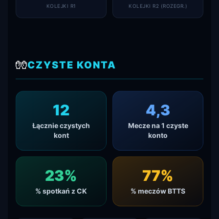
KOLEJKI R1
KOLEJKI R2 (ROZEGR.)
🧤
CZYSTE KONTA
12
4,3
Łącznie czystych
Mecze na 1 czyste
kont
konto
23
%
77
%
% spotkań z CK
% meczów BTTS