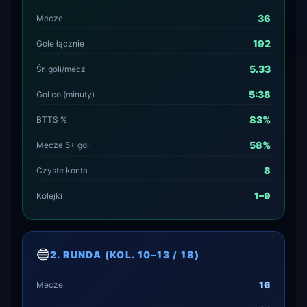
36
Mecze
192
Gole łącznie
5.33
Śr. goli/mecz
5:38
Gol co (minuty)
83%
BTTS %
58%
Mecze 5+ goli
8
Czyste konta
1–9
Kolejki
🔵
2. RUNDA (KOL. 10–13 / 18)
16
Mecze