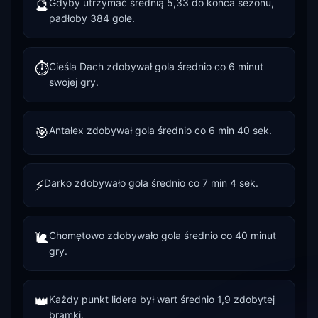
🔮
Gdyby utrzymać średnią 5,33 do końca sezonu,
padłoby 384 gole.
⏱️
Cieśla Dach zdobywał gola średnio co 6 minut
swojej gry.
🎯
Antałex zdobywał gola średnio co 6 min 40 sek.
⚡
Darko zdobywało gola średnio co 7 min 4 sek.
🐌
Chomętowo zdobywało gola średnio co 40 minut
gry.
👑
Każdy punkt lidera był wart średnio 1,9 zdobytej
bramki.