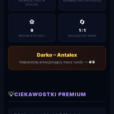
NAJWIĘCEJ GOLI W
NAJMNIEJ GOLI W KOLEJCE
KOLEJCE
⚽
🔄
9
1 : 1
REKORD BTTS GOLI
NAJCZĘSTSZY REMIS
Darko – Antałex
Najbardziej emocjonujący mecz rundy —
4:5
💡
CIEKAWOSTKI PREMIUM