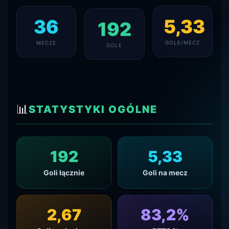
36
5,33
192
MECZE
GOLE/MECZ
GOLE
📊
STATYSTYKI OGÓLNE
192
5,33
Goli łącznie
Goli na mecz
2,67
83,3
%