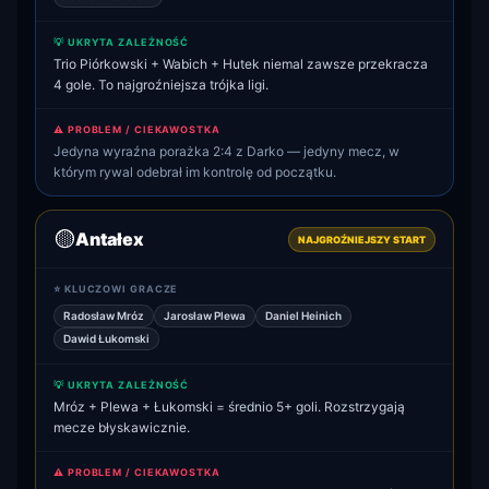
💡 UKRYTA ZALEŻNOŚĆ
Trio Piórkowski + Wabich + Hutek niemal zawsze przekracza
4 gole. To najgroźniejsza trójka ligi.
⚠️ PROBLEM / CIEKAWOSTKA
Jedyna wyraźna porażka 2:4 z Darko — jedyny mecz, w
którym rywal odebrał im kontrolę od początku.
🟡
Antałex
NAJGROŹNIEJSZY START
⭐ KLUCZOWI GRACZE
Radosław Mróz
Jarosław Plewa
Daniel Heinich
Dawid Łukomski
💡 UKRYTA ZALEŻNOŚĆ
Mróz + Plewa + Łukomski = średnio 5+ goli. Rozstrzygają
mecze błyskawicznie.
⚠️ PROBLEM / CIEKAWOSTKA