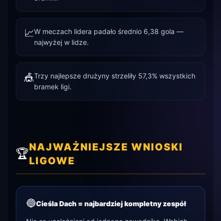
📈
W meczach lidera padało średnio 6,38 gola —
najwyżej w lidze.
🎪
Trzy najlepsze drużyny strzeliły 57,3% wszystkich
bramek ligi.
NAJWAŻNIEJSZE WNIOSKI
🏆
LIGOWE
🔵
Cieśla Dach = najbardziej kompletny zespół