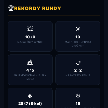
🏆
REKORDY RUNDY
💥
🎯
10 : 0
10
NAJWYŻSZY WYNIK
MAKS. GOLI JEDNEJ
DRUŻYNY
🎪
🤝
4 : 5
2 : 2
NAJEMOCJONALNIEJSZY
NAJWYŻSZY REMIS
MECZ
🔥
❄️
28 (7 i 9 kol)
16