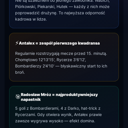
Nie są uzależnieni od jednego zawodnika. Wabich,
Piórkowski, Piekarski, Hutek — każdy z nich może
poprowadzić drużynę. To najwyższa odporność
kadrowa w lidze.
⚡
Antałex = zespół pierwszego kwadransa
Regularnie rozstrzygają mecze przed 15. minutą.
Chomętowo 12'13'15', Rycerze 3'6'12',
Bombardierzy 2'4'10' — błyskawiczny start to ich
broń.
Radosław Mróz = najproduktywniejszy
🎯
napastnik
5 goli z Bombardierami, 4 z Darko, hat-trick z
Rycerzami. Gdy otwiera wynik, Antałex prawie
zawsze wygrywa wysoko — efekt domina.