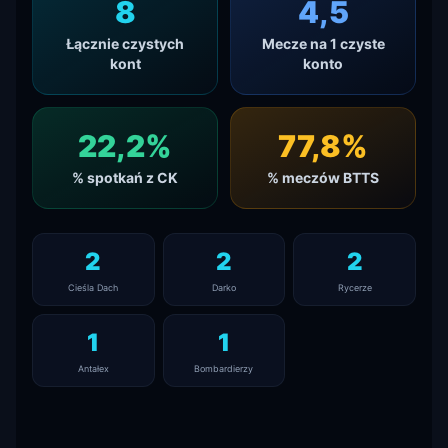
8
4,5
Łącznie czystych
Mecze na 1 czyste
kont
konto
22,2
%
77,8
%
% spotkań z CK
% meczów BTTS
2
2
2
Cieśla Dach
Darko
Rycerze
1
1
Antałex
Bombardierzy