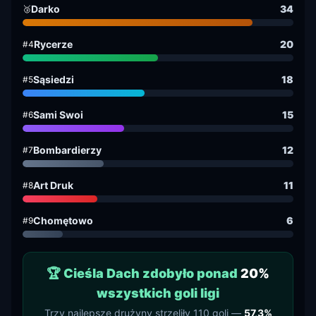
Darko
34
🥉
Rycerze
20
#4
Sąsiedzi
18
#5
Sami Swoi
15
#6
Bombardierzy
12
#7
Art Druk
11
#8
Chomętowo
6
#9
🏆 Cieśla Dach zdobyło ponad
20%
wszystkich goli ligi
Trzy najlepsze drużyny strzeliły 110 goli —
57,3%