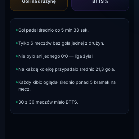
Goli na drużynę
BTTS %
▸
Gol padał średnio co 5 min 38 sek.
▸
Tylko 6 meczów bez gola jednej z drużyn.
▸
Nie było ani jednego 0:0 — liga żyła!
▸
Na każdą kolejkę przypadało średnio 21,3 gola.
▸
Każdy kibic oglądał średnio ponad 5 bramek na
mecz.
▸
30 z 36 meczów miało BTTS.