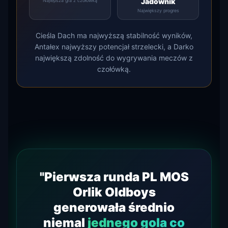
Jadownik
Najlepsza gra z czołówką
Największy progres
Cieśla Dach ma najwyższą stabilność wyników,
Antałex najwyższy potencjał strzelecki, a Darko
największą zdolność do wygrywania meczów z
czołówką.
"Pierwsza runda PL MOS
Orlik Oldboys
generowała średnio
niemal
jednego gola co