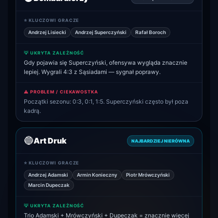
⭐ KLUCZOWI GRACZE
Andrzej Lisiecki
Andrzej Superczyński
Rafał Boroch
💡 UKRYTA ZALEŻNOŚĆ
Gdy pojawia się Superczyński, ofensywa wygląda znacznie
lepiej. Wygrali 4:3 z Sąsiadami — sygnał poprawy.
⚠️ PROBLEM / CIEKAWOSTKA
Początki sezonu: 0:3, 0:1, 1:5. Superczyński często był poza
kadrą.
🔵
Art Druk
NAJBARDZIEJ NIERÓWNA
⭐ KLUCZOWI GRACZE
Andrzej Adamski
Armin Konieczny
Piotr Mrówczyński
Marcin Dupeczak
💡 UKRYTA ZALEŻNOŚĆ
Trio Adamski + Mrówczyński + Dupeczak = znacznie więcej