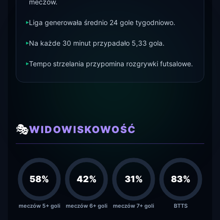
meczów.
▸
Liga generowała średnio 24 gole tygodniowo.
▸
Na każde 30 minut przypadało 5,33 gola.
▸
Tempo strzelania przypomina rozgrywki futsalowe.
🎭
WIDOWISKOWOŚĆ
58
%
42
%
31
%
83
%
meczów 5+ goli
meczów 6+ goli
meczów 7+ goli
BTTS