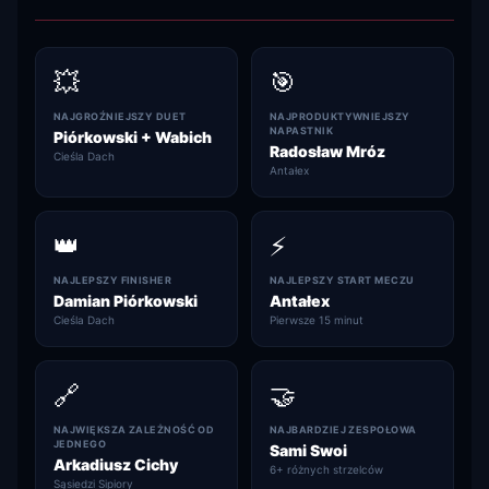
💥
🎯
NAJGROŹNIEJSZY DUET
NAJPRODUKTYWNIEJSZY
NAPASTNIK
Piórkowski + Wabich
Radosław Mróz
Cieśla Dach
Antałex
👑
⚡
NAJLEPSZY FINISHER
NAJLEPSZY START MECZU
Damian Piórkowski
Antałex
Cieśla Dach
Pierwsze 15 minut
🔗
🤝
NAJWIĘKSZA ZALEŻNOŚĆ OD
NAJBARDZIEJ ZESPOŁOWA
JEDNEGO
Sami Swoi
Arkadiusz Cichy
6+ różnych strzelców
Sąsiedzi Sipiory