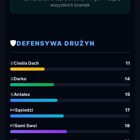
wszystkich bramek
🛡️
DEFENSYWA DRUŻYN
Cieśla Dach
11
🥇
Darko
14
🥈
Antałex
15
🥉
Sąsiedzi
17
#4
Sami Swoi
18
#5