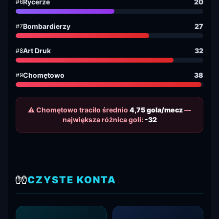
Rycerze
20
#6
Bombardierzy
27
#7
Art Druk
32
#8
Chomętowo
38
#9
⚠️ Chomętowo traciło średnio
4,75 gola/mecz
—
największa różnica goli:
-32
🧤
CZYSTE KONTA