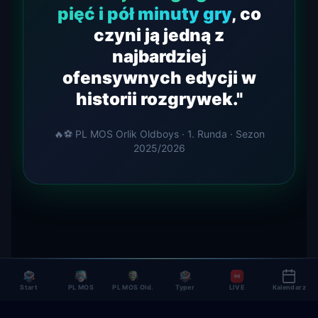
pięć i pół minuty gry
, co
czyni ją jedną z
najbardziej
ofensywnych edycji w
historii rozgrywek."
🔥⚽ PL MOS Orlik Oldboys · 1. Runda · Sezon
2025/2026
Start
PL MOS
PL MOS Old.
Typer
LIVE
Kalendarz