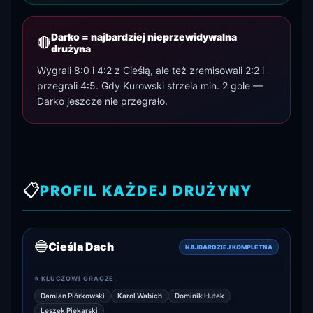
Darko = najbardziej nieprzewidywalna
🔴
drużyna
Wygrali 8:0 i 4:2 z Cieślą, ale też zremisowali 2:2 i
przegrali 4:5. Gdy Kurowski strzela min. 2 gole —
Darko jeszcze nie przegrało.
📋
PROFIL KAŻDEJ DRUŻYNY
🔵
Cieśla Dach
NAJBARDZIEJ KOMPLETNA
⭐ KLUCZOWI GRACZE
Damian Piórkowski
Karol Wabich
Dominik Hutek
Leszek Piekarski