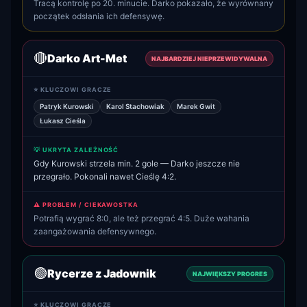
Tracą kontrolę po 20. minucie. Darko pokazało, że wyrównany
początek odsłania ich defensywę.
🔴
Darko Art-Met
NAJBARDZIEJ NIEPRZEWIDYWALNA
⭐ KLUCZOWI GRACZE
Patryk Kurowski
Karol Stachowiak
Marek Gwit
Łukasz Cieśla
💡 UKRYTA ZALEŻNOŚĆ
Gdy Kurowski strzela min. 2 gole — Darko jeszcze nie
przegrało. Pokonali nawet Cieślę 4:2.
⚠️ PROBLEM / CIEKAWOSTKA
Potrafią wygrać 8:0, ale też przegrać 4:5. Duże wahania
zaangażowania defensywnego.
🟢
Rycerze z Jadownik
NAJWIĘKSZY PROGRES
⭐ KLUCZOWI GRACZE