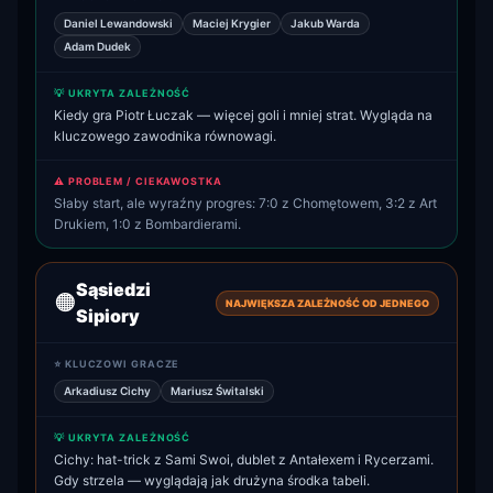
Daniel Lewandowski
Maciej Krygier
Jakub Warda
Adam Dudek
💡 UKRYTA ZALEŻNOŚĆ
Kiedy gra Piotr Łuczak — więcej goli i mniej strat. Wygląda na
kluczowego zawodnika równowagi.
⚠️ PROBLEM / CIEKAWOSTKA
Słaby start, ale wyraźny progres: 7:0 z Chomętowem, 3:2 z Art
Drukiem, 1:0 z Bombardierami.
Sąsiedzi
🟠
NAJWIĘKSZA ZALEŻNOŚĆ OD JEDNEGO
Sipiory
⭐ KLUCZOWI GRACZE
Arkadiusz Cichy
Mariusz Świtalski
💡 UKRYTA ZALEŻNOŚĆ
Cichy: hat-trick z Sami Swoi, dublet z Antałexem i Rycerzami.
Gdy strzela — wyglądają jak drużyna środka tabeli.