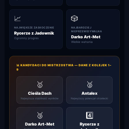
📈
🎲
NAJWIĘKSZE ZASKOCZENIE
NAJBARDZIEJ
NIEPRZEWIDYWALNA
Rycerze z Jadownik
Darko Art-Met
Ogromny progres
Wielkie wahania
📊 KANDYDACI DO MISTRZOSTWA — DANE Z KOLEJEK 1–
9
🥇
🥈
Cieśla Dach
Antałex
Najwyższa stabilność wyników
Najwyższy potencjał strzelecki
🥉
4️⃣
Darko Art-Met
Rycerze z