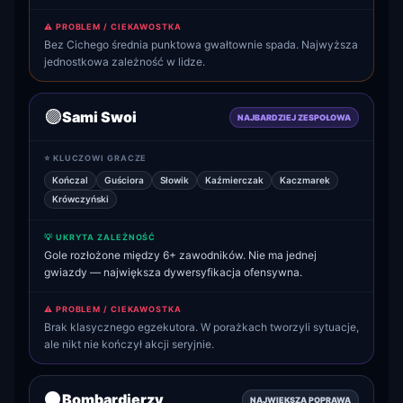
⚠️ PROBLEM / CIEKAWOSTKA
Bez Cichego średnia punktowa gwałtownie spada. Najwyższa
jednostkowa zależność w lidze.
🟣
Sami Swoi
NAJBARDZIEJ ZESPOŁOWA
⭐ KLUCZOWI GRACZE
Kończal
Guściora
Słowik
Kaźmierczak
Kaczmarek
Krówczyński
💡 UKRYTA ZALEŻNOŚĆ
Gole rozłożone między 6+ zawodników. Nie ma jednej
gwiazdy — największa dywersyfikacja ofensywna.
⚠️ PROBLEM / CIEKAWOSTKA
Brak klasycznego egzekutora. W porażkach tworzyli sytuacje,
ale nikt nie kończył akcji seryjnie.
⚫
Bombardierzy
NAJWIĘKSZA POPRAWA